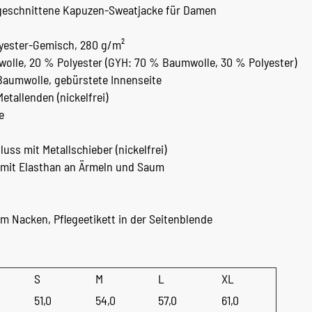
geschnittene Kapuzen-Sweatjacke für Damen
yester-Gemisch, 280 g/m²
lle, 20 % Polyester (GYH: 70 % Baumwolle, 30 % Polyester)
Baumwolle, gebürstete Innenseite
etallenden (nickelfrei)
e
uss mit Metallschieber (nickelfrei)
mit Elasthan an Ärmeln und Saum
im Nacken, Pflegeetikett in der Seitenblende
S
M
L
XL
51,0
54,0
57,0
61,0