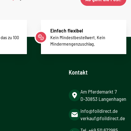
Einfach flexibel
 das zu 100
Kein Mindestbestellwert. Kein
Mindermengenzuschlag.
Kontakt
Am Pferdemarkt 7
D-30853 Langenhagen
info@foildirect.de
verkauf@foildirect.de
Tel. +49 511 672985