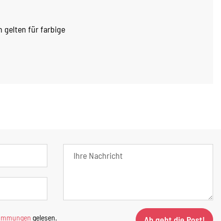
gelten für farbige
timmungen
gelesen.
Ab geht die Post!