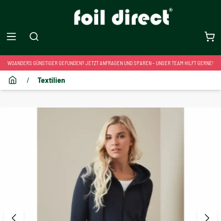
WOANDERS GÜNSTIGER GEFUNDEN? JETZT ANFRAGEN UND SPAREN – UNSER TEAM HILFT GERNE!
/
Textilien