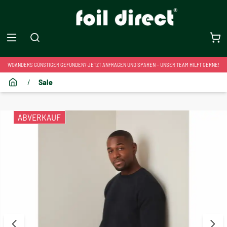
WOANDERS GÜNSTIGER GEFUNDEN? JETZT ANFRAGEN UND SPAREN – UNSER TEAM HILFT GERNE!
/
Sale
ABVERKAUF