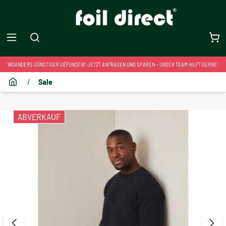
WOANDERS GÜNSTIGER GEFUNDEN? JETZT ANFRAGEN UND SPAREN – UNSER TEAM HILFT GERNE!
/
Sale
ABVERKAUF