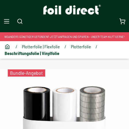
WOANDERS GÜNSTIGER GEFUNDEN? JETZT ANFRAGEN UND SPAREN – UNSER TEAM HILFT GERNE!
/
Plotterfolie | Flexfolie
/
Plotterfolie
/
Beschriftungsfolie | Vinylfolie
Bundle-Angebot