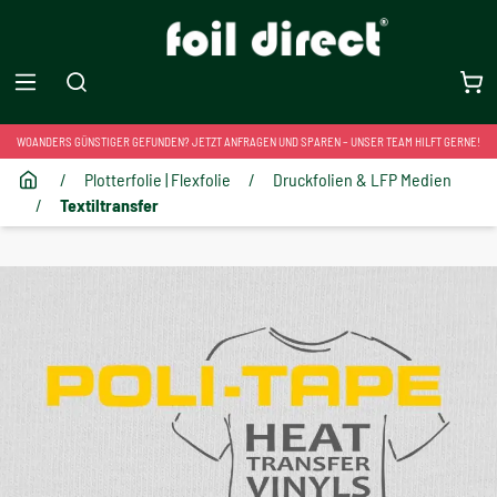
WOANDERS GÜNSTIGER GEFUNDEN? JETZT ANFRAGEN UND SPAREN – UNSER TEAM HILFT GERNE!
/
Plotterfolie | Flexfolie
/
Druckfolien & LFP Medien
/
Textiltransfer