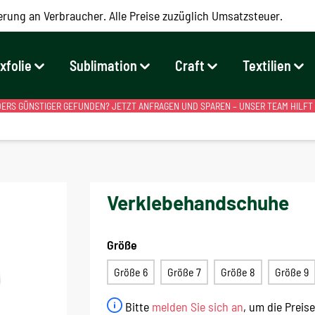
erung an Verbraucher. Alle Preise zuzüglich Umsatzsteuer.
exfolie
Sublimation
Craft
Textilien
RS GÜNSTIGER GEFUNDEN? JETZT ANFRAGEN UND SPAREN – UNSER TEAM HILFT
Verklebehandschuhe
Größe
Größe 6
Größe 7
Größe 8
Größe 9
Bitte
melden Sie sich an
, um die Preis