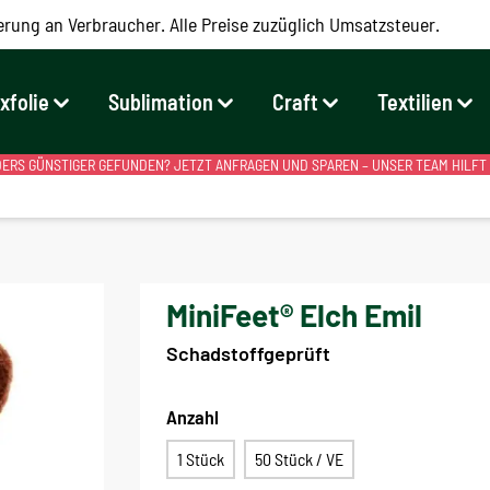
erung an Verbraucher. Alle Preise zuzüglich Umsatzsteuer.
exfolie
Sublimation
Craft
Textilien
RS GÜNSTIGER GEFUNDEN? JETZT ANFRAGEN UND SPAREN – UNSER TEAM HILFT
MiniFeet® Elch Emil
Schadstoffgeprüft
Anzahl
1 Stück
50 Stück / VE