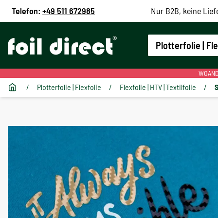
Telefon:
+49 511 672985
Nur B2B, keine Lief
Plotterfolie | Fl
WOANDE
/
Plotterfolie | Flexfolie
/
Flexfolie | HTV | Textilfolie
/
S