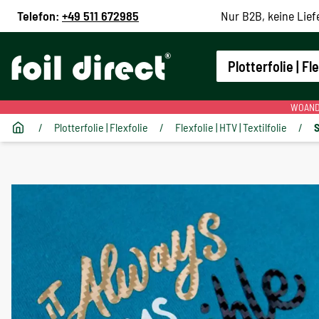
Telefon:
+49 511 672985
Nur B2B, keine Lief
Plotterfolie | Fl
WOANDE
/
Plotterfolie | Flexfolie
/
Flexfolie | HTV | Textilfolie
/
S