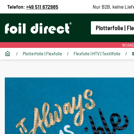
Telefon:
+49 511 672985
Nur B2B, keine Lief
Plotterfolie | Fl
WOANDE
/
Plotterfolie | Flexfolie
/
Flexfolie | HTV | Textilfolie
/
S