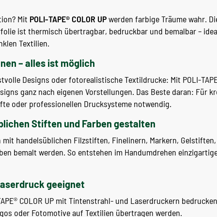
tion? Mit
POLI-TAPE® COLOR UP
werden farbige Träume wahr. Die
folie ist thermisch übertragbar, bedruckbar und bemalbar – ideal
klen Textilien.
nen – alles ist möglich
stvolle Designs oder fotorealistische Textildrucke: Mit POLI-TA
Designs ganz nach eigenen Vorstellungen. Das Beste daran: Für k
tifte oder professionellen Drucksysteme notwendig.
blichen Stiften und Farben gestalten
it handelsüblichen Filzstiften, Finelinern, Markern, Gelstiften
rben bemalt werden. So entstehen im Handumdrehen einzigartig
 Laserdruck geeignet
I-TAPE® COLOR UP mit Tintenstrahl- und Laserdruckern bedrucke
ogos oder Fotomotive auf Textilien übertragen werden.