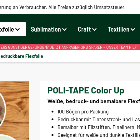
erung an Verbraucher. Alle Preise zuzüglich Umsatzsteuer.
exfolie
Sublimation
Craft
Textilien
RS GÜNSTIGER GEFUNDEN? JETZT ANFRAGEN UND SPAREN – UNSER TEAM HILFT
edruckbare Flexfolie
POLI-TAPE Color Up
Weiße, bedruck- und bemalbare Flexf
100 Bögen pro Packung
Bedruckbar mit Tintenstrahl- und La
Bemalbar mit Filzstiften, Finelinern, 
Geeignet für weiße und dunkle Textili