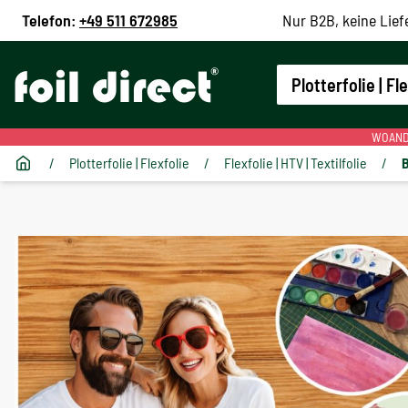
Telefon:
+49 511 672985
Nur B2B, keine Lief
Plotterfolie | Fl
WOANDE
/
Plotterfolie | Flexfolie
/
Flexfolie | HTV | Textilfolie
/
B