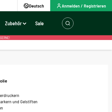
Deutsch
Anmelden / Registrieren
Zubehör
Sale
 GERNE!
olie
serdruckern
Markern und Gelstiften
en