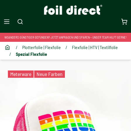
WOANDERS GÜNSTIGER GEFUNDEN? JETZT ANFRAGEN UND SPAREN – UNSER TEAM HILFT GERNE!
/
Plotterfolie | Flexfolie
/
Flexfolie | HTV | Textilfolie
/
Spezial Flexfolie
Meterware
Neue Farben