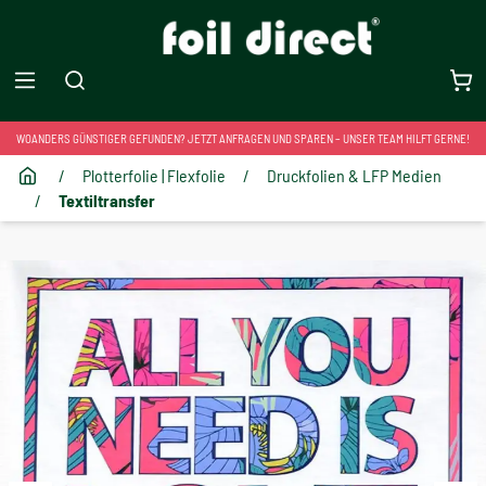
WOANDERS GÜNSTIGER GEFUNDEN? JETZT ANFRAGEN UND SPAREN – UNSER TEAM HILFT GERNE!
/
Plotterfolie | Flexfolie
/
Druckfolien & LFP Medien
/
Textiltransfer