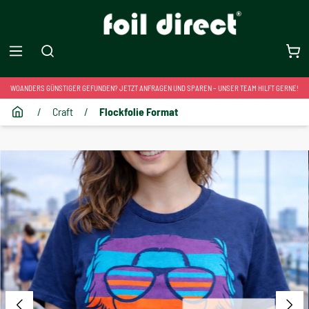
WOANDERS GÜNSTIGER GEFUNDEN? JETZT ANFRAGEN UND SPAREN – UNSER TEAM HILFT GERNE!
/
Craft
/
Flockfolie Format