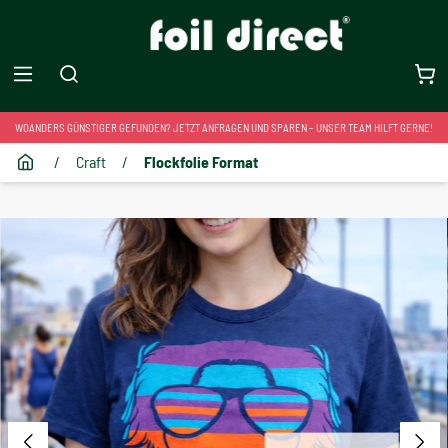
WOANDERS GÜNSTIGER GEFUNDEN? JETZT ANFRAGEN UND SPAREN – UNSER TEAM HILFT GERNE!
/
Craft
/
Flockfolie Format