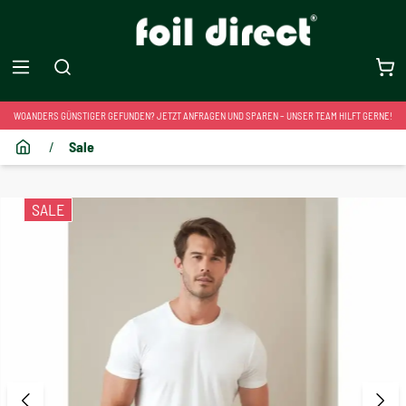
WOANDERS GÜNSTIGER GEFUNDEN? JETZT ANFRAGEN UND SPAREN – UNSER TEAM HILFT GERNE!
/
Sale
SALE