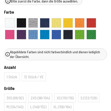
Bitte zuerst die Farbe, dann die Größe auswählen.
Farbe
Abgebildete Farben sind nicht farbverbindlich und dienen lediglich
der Übersicht.
Anzahl
1 Stück
12 Stück / VE
Größe
3XS (86/92)
2XS (98/104)
XS (110/116)
S (122/128)
M (134/140)
L (146/152)
XL (158/164)