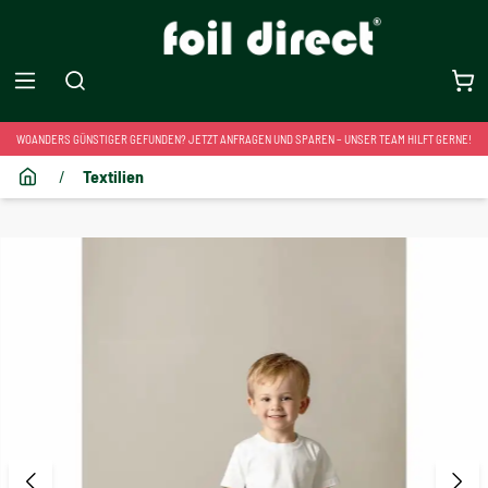
WOANDERS GÜNSTIGER GEFUNDEN? JETZT ANFRAGEN UND SPAREN – UNSER TEAM HILFT GERNE!
/
Textilien