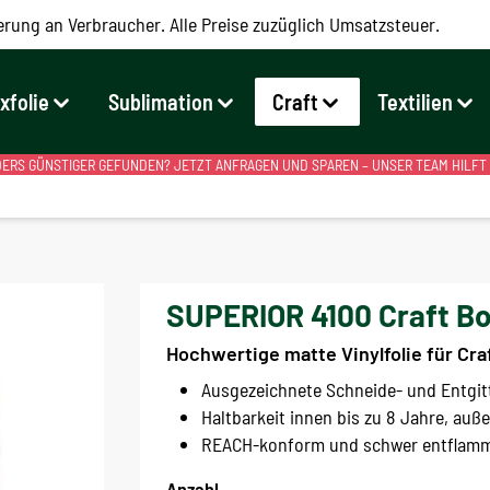
erung an Verbraucher. Alle Preise zuzüglich Umsatzsteuer.
exfolie
Sublimation
Craft
Textilien
RS GÜNSTIGER GEFUNDEN? JETZT ANFRAGEN UND SPAREN – UNSER TEAM HILFT
SUPERIOR 4100 Craft Bo
Hochwertige matte Vinylfolie für Cr
Ausgezeichnete Schneide- und Entgi
Haltbarkeit innen bis zu 8 Jahre, auße
REACH-konform und schwer entflammb
Anzahl