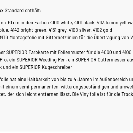
x Standard enthält:
cm x 61 cm in den Farben 4100 white, 4101 black, 4113 lemon yellow
lue, 4142 bright green, 4151 grey, 4108 silver, 4102 gold
TG Montagefolie mit Gitternetzlinien für die Übertragung von Vi
er SUPERIOR Farbkarte mit Folienmuster für die 4000 und 4100 S
Pro, ein SUPERIOR Weeding Pen, ein SUPERIOR Cuttermesser aus 
k und ein SUPERIOR Kugeschreiber
olie hat eine Haltbarkeit von bis zu 4 Jahren im Außenbereich u
t mit einem semi-permanenten, witterungsbeständigen und umwel
, der sich leicht entfernen lässt. Die Vinylfolie ist für die Troc