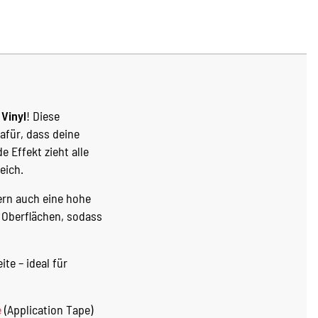
Vinyl
! Diese
afür, dass deine
 Effekt zieht alle
eich.
dern auch eine hohe
n Oberflächen, sodass
te – ideal für
e
(Application Tape)