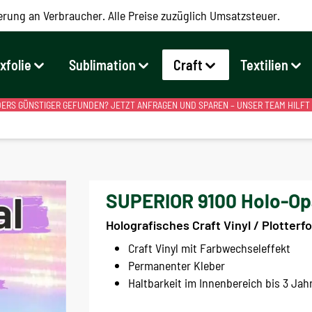
erung an Verbraucher. Alle Preise zuzüglich Umsatzsteuer.
exfolie
Sublimation
Craft
Textilien
RS GÜNSTIGER GEFUNDEN? JETZT ANFRAGEN UND SPAREN – UNSER TEAM HILFT
SUPERIOR 9100 Holo-Opal
Holografisches Craft Vinyl / Plotterf
Craft Vinyl mit Farbwechseleffekt
Permanenter Kleber
Haltbarkeit im Innenbereich bis 3 Jah