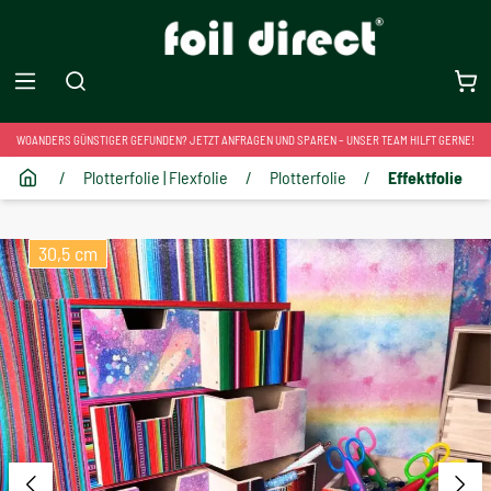
WOANDERS GÜNSTIGER GEFUNDEN? JETZT ANFRAGEN UND SPAREN – UNSER TEAM HILFT GERNE!
/
Plotterfolie | Flexfolie
/
Plotterfolie
/
Effektfolie
30,5 cm