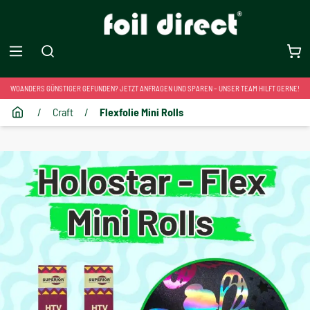
WOANDERS GÜNSTIGER GEFUNDEN? JETZT ANFRAGEN UND SPAREN – UNSER TEAM HILFT GERNE!
/
Craft
/
Flexfolie Mini Rolls