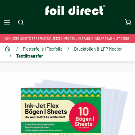
WOANDERS GÜNSTIGER GEFUNDEN? JETZT ANFRAGEN UND SPAREN – UNSER TEAM HILFT GERNE!
/
Plotterfolie | Flexfolie
/
Druckfolien & LFP Medien
/
Textiltransfer